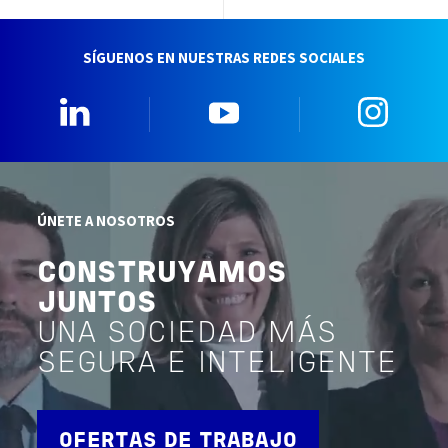
SÍGUENOS EN NUESTRAS REDES SOCIALES
Linkedin
YouTube
Insta
ÚNETE A NOSOTROS
CONSTRUYAMOS
JUNTOS
UNA SOCIEDAD MÁS
SEGURA E INTELIGENTE
OFERTAS DE TRABAJO