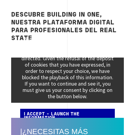
DESCUBRE BUILDING IN ONE,
NUESTRA PLATAFORMA DIGITAL
PARA PROFESIONALES DEL REAL
STATE
Viewing this information may result in
cookies being placed by the vendor of the
data platform to which you will be
directed. Given the refusal of the deposit
of cookies that you have expressed, in
order to respect your choice, we have
blocked the playback of this information.
If you want to continue and see it, you
must give us your consent by clicking on
the button below.
I ACCEPT - LAUNCH THE
INFORMATION
|¿NECESITAS MÁS