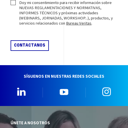
Doy mi consentimiento para recibir información sobre
NUEVAS REGLAMENTACIONES Y NORMATIVAS,
INFORMES TÉCNICOS y próximas actividades
(WEBINARS, JORNADAS, WORKSHOP...), productos, y
servicios relacionados con
Bureau Veritas
.
SÍGUENOS EN NUESTRAS REDES SOCIALES
Linkedin
YouTube
Insta
ÚNETE A NOSOTROS