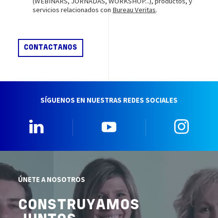
(WEBINARS, JORNADAS, WORKSHOP...), productos, y
servicios relacionados con
Bureau Veritas
.
SÍGUENOS EN NUESTRAS REDES SOCIALES
Linkedin
YouTube
Insta
ÚNETE A NOSOTROS
CONSTRUYAMOS