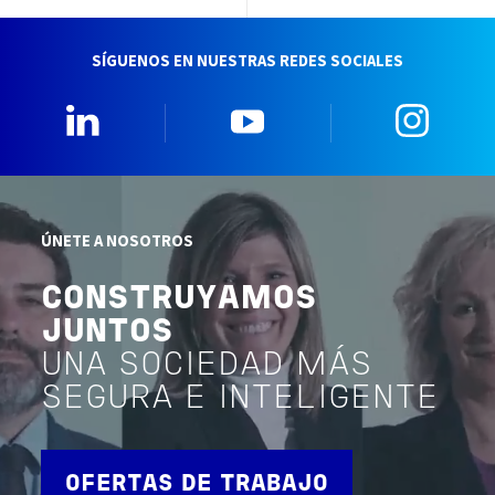
SÍGUENOS EN NUESTRAS REDES SOCIALES
Linkedin
YouTube
Insta
ÚNETE A NOSOTROS
CONSTRUYAMOS
JUNTOS
UNA SOCIEDAD MÁS
SEGURA E INTELIGENTE
OFERTAS DE TRABAJO