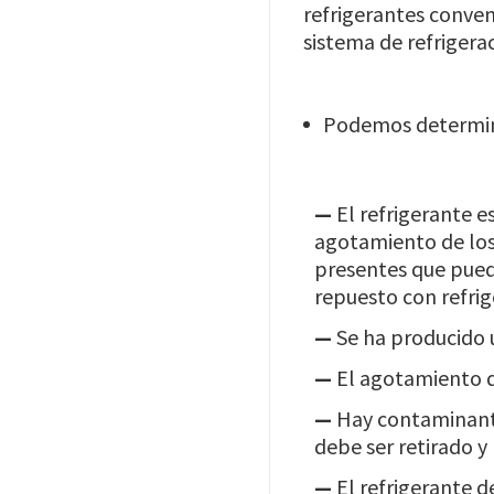
refrigerantes conven
sistema de refrigera
Podemos determina
—
El refrigerante e
agotamiento de los
presentes que puede
repuesto con refri
—
Se ha producido 
—
El agotamiento d
—
Hay contaminante
debe ser retirado y
—
El refrigerante d