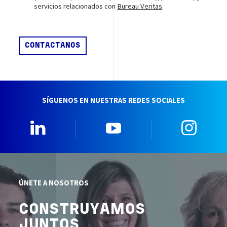
servicios relacionados con
Bureau Veritas
.
SÍGUENOS EN NUESTRAS REDES SOCIALES
Linkedin
YouTube
Insta
ÚNETE A NOSOTROS
CONSTRUYAMOS
JUNTOS