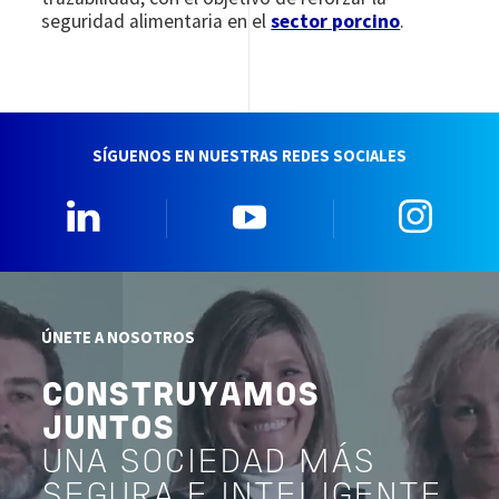
seguridad alimentaria en el
sector porcino
.
SÍGUENOS EN NUESTRAS REDES SOCIALES
Linkedin
YouTube
Insta
ÚNETE A NOSOTROS
CONSTRUYAMOS
JUNTOS
UNA SOCIEDAD MÁS
SEGURA E INTELIGENTE