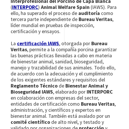
Interprofesional del Porcino de Capa Blanca
(
INTERPORC
)
Animal Welfare Spain
(IAWS). Para
ello, ha superado el proceso de
auditoría
como
tercera parte independiente de
Bureau Veritas
,
líder mundial en pruebas de inspección,
certificación y ensayos.
La
certificación IAWS
, otorgada por
Bureau
Veritas
, permite a la compañía porcina garantizar
las buenas prácticas llevadas a cabo en materia
de bienestar animal, sanidad, bioseguridad,
manejo y trazabilidad de sus animales. Todo ello,
de acuerdo con la adecuación y el cumplimiento
de los exigentes estándares y requisitos del
Reglamento Técnico
de
Bienestar Animal y
Bioseguridad IAWS
, elaborado por
INTERPORC
en colaboración con empresas del sector,
entidades de certificación como
Bureau Veritas
,
administración, y científicos y expertos en
bienestar animal. También está avalado por un
comité científico
de alto nivel, y testado y
validado por organizaciones de
protección
y