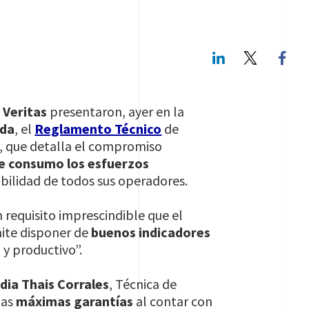
LinkedIn
Twitte
 Veritas
presentaron, ayer en la
ida
, el
Reglamento Técnico
de
, que detalla el compromiso
de consumo los esfuerzos
bilidad de todos sus operadores.
n requisito imprescindible que el
mite disponer de
buenos indicadores
 y productivo”.
idia Thais Corrales
, Técnica de
las
máximas garantías
al contar con