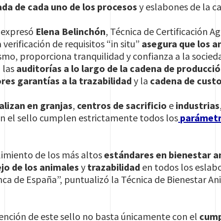
ada de cada uno de los procesos
y eslabones de la c
e expresó
Elena Belinchón
, Técnica de Certificación 
 verificación de requisitos “in situ”
asegura que los a
ismo, proporciona tranquilidad y confianza a la socie
a las
auditorías a lo largo de la cadena de producci
es garantías a la trazabilidad
y la
cadena de custo
alizan en granjas
,
centros de sacrificio
e
industrias
n el sello cumplen estrictamente todos los
parámetro
limiento de los más altos
estándares en bienestar a
jo de los animales
y
trazabilidad
en todos los eslab
nca de España”, puntualizó la Técnica de Bienestar A
tención de este sello no basta únicamente con el
cump