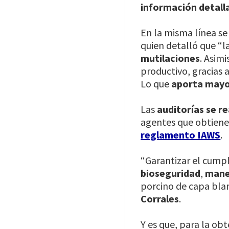
información detall
En la misma línea s
quien detalló que “la
mutilaciones
. Asim
productivo, gracias 
Lo que
aporta mayor
Las
auditorías se re
agentes que obtiene
reglamento IAWS
.
“Garantizar el cump
bioseguridad
,
mane
porcino de capa bla
Corrales
.
Y es que, para la ob