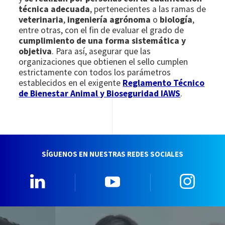
técnica adecuada
, pertenecientes a las ramas de
veterinaria
,
ingeniería agrónoma
o
biología
,
entre otras, con el fin de evaluar el grado de
cumplimiento de una forma sistemática y
objetiva
. Para así, asegurar que las
organizaciones que obtienen el sello cumplen
estrictamente con todos los parámetros
establecidos en el exigente
Reglamento Técnico
de Bienestar Animal y Bioseguridad IAWS
.
SÍGUENOS EN NUESTRAS REDES SOCIALES
Linkedin
YouTube
Insta