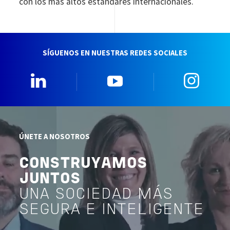
con los más altos estándares internacionales.
SÍGUENOS EN NUESTRAS REDES SOCIALES
Linkedin
YouTube
Insta
ÚNETE A NOSOTROS
CONSTRUYAMOS
JUNTOS
UNA SOCIEDAD MÁS
SEGURA E INTELIGENTE