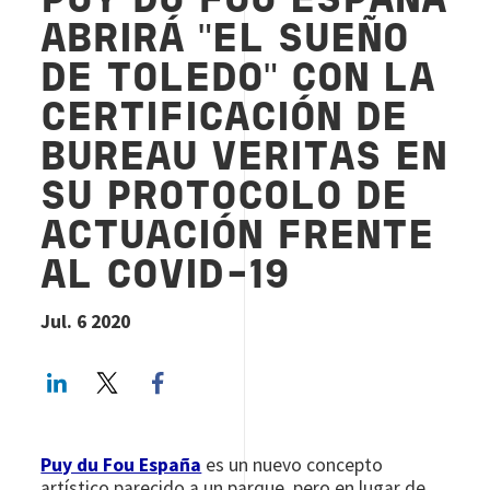
PUY DU FOU ESPAÑA
ABRIRÁ "EL SUEÑO
DE TOLEDO" CON LA
CERTIFICACIÓN DE
BUREAU VERITAS EN
SU PROTOCOLO DE
ACTUACIÓN FRENTE
AL COVID-19
Jul. 6 2020
LinkedIn
Twitter
Facebook share
Puy du Fou España
es un nuevo concepto
artístico parecido a un parque, pero en lugar de