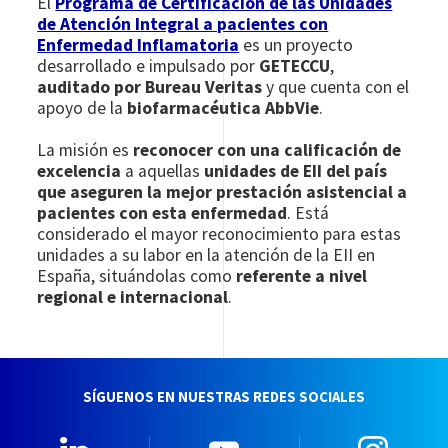
El
Programa de Certificación de las Unidades
de Atención Integral a pacientes con
Enfermedad Inflamatoria
es un proyecto
desarrollado e impulsado por
GETECCU
,
auditado por Bureau Veritas
y que cuenta con el
apoyo de la
biofarmacéutica AbbVie
.
La misión es
reconocer con una calificación de
excelencia
a aquellas
unidades de EII del país
que aseguren la mejor prestación asistencial a
pacientes con esta enfermedad
. Está
considerado el mayor reconocimiento para estas
unidades a su labor en la atención de la EII en
España, situándolas como
referente a nivel
regional e internacional
.
SÍGUENOS EN NUESTRAS REDES SOCIALES
Linkedin
YouTube
Insta