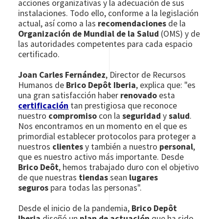
acciones organizativas y la adecuación de sus
instalaciones. Todo ello, conforme a la legislación
actual, así como a las
recomendaciones
de la
Organización de Mundial de la Salud
(OMS) y de
las autoridades competentes para cada espacio
certificado.
Joan Carles Fernández
, Director de Recursos
Humanos de
Brico Depôt Iberia
, explica que: "es
una gran satisfacción haber
renovado
esta
certificación
tan prestigiosa que reconoce
nuestro
compromiso
con la
seguridad
y
salud
.
Nos encontramos en un momento en el que es
primordial establecer protocolos para proteger a
nuestros
clientes
y también a nuestro
personal
,
que es nuestro activo más importante. Desde
Brico Deôt
, hemos trabajado duro con el objetivo
de que nuestras
tiendas
sean
lugares
seguros
para todas las personas".
Desde el inicio de la pandemia,
Brico Depôt
Iberia
diseñó un
plan de actuación
que ha sido