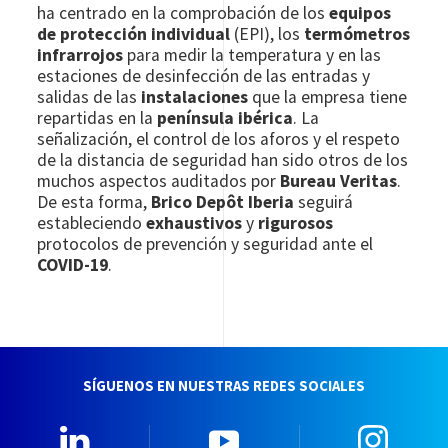
ha centrado en la comprobación de los
equipos
de protección individual
(EPI), los
termómetros
infrarrojos
para medir la temperatura y en las
estaciones de desinfección de las entradas y
salidas de las
instalaciones
que la empresa tiene
repartidas en la
península ibérica
. La
señalización, el control de los aforos y el respeto
de la distancia de seguridad han sido otros de los
muchos aspectos auditados por
Bureau Veritas
.
De esta forma,
Brico Depôt Iberia
seguirá
estableciendo
exhaustivos
y
rigurosos
protocolos de prevención y seguridad ante el
COVID-19
.
SÍGUENOS EN NUESTRAS REDES SOCIALES
Linkedin
YouTube
Insta