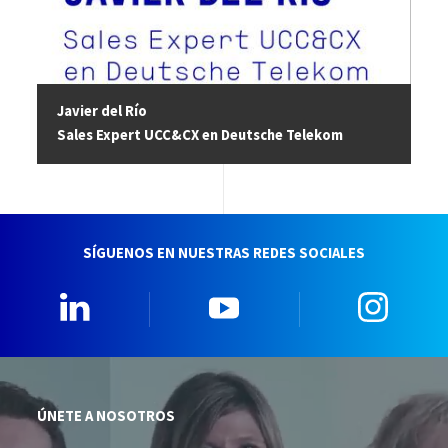
Javier del Río
Sales Expert UCC&CX en Deutsche Telekom
SÍGUENOS EN NUESTRAS REDES SOCIALES
Linkedin
YouTube
Insta
ÚNETE A NOSOTROS