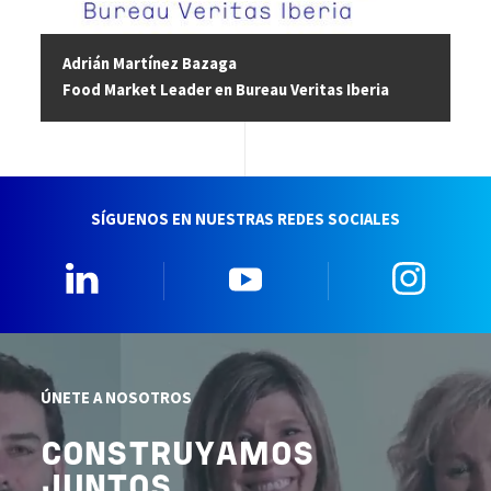
Adrián Martínez Bazaga
Food Market Leader en Bureau Veritas Iberia
SÍGUENOS EN NUESTRAS REDES SOCIALES
Linkedin
YouTube
Insta
ÚNETE A NOSOTROS
CONSTRUYAMOS
JUNTOS