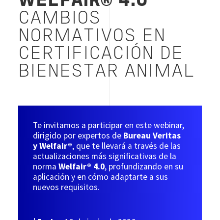
WELFAIR® 4.0
CAMBIOS
NORMATIVOS EN
CERTIFICACIÓN DE
BIENESTAR ANIMAL
Te invitamos a participar en este webinar,
dirigido por expertos de
Bureau Veritas
y Welfair®
, que te llevará a través de las
actualizaciones más significativas de la
norma
Welfair® 4.0
, profundizando en su
aplicación y en cómo adaptarte a sus
nuevos requisitos.