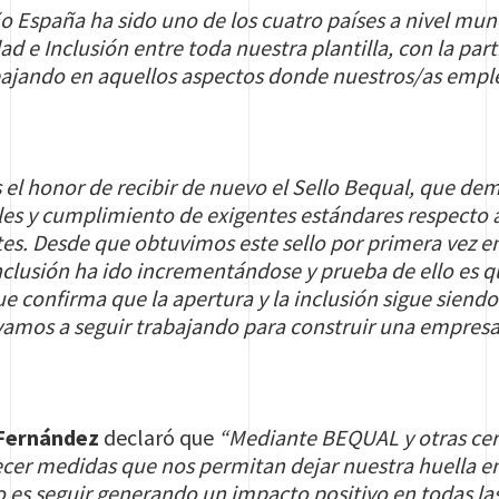
ño España ha sido uno de los cuatro países a nivel m
ad e Inclusión entre toda nuestra plantilla, con la par
abajando en aquellos aspectos donde nuestros/as emp
el honor de recibir de nuevo el Sello Bequal, que de
les y cumplimiento de exigentes estándares respecto a
tes. Desde que obtuvimos este sello por primera vez 
inclusión ha ido incrementándose y prueba de ello es 
ue confirma que la apertura y la inclusión sigue siendo
 vamos a seguir trabajando para construir una empres
 Fernández
declaró que
“Mediante BEQUAL y otras cer
ecer medidas que nos permitan dejar nuestra huella en
s seguir generando un impacto positivo en todas las 