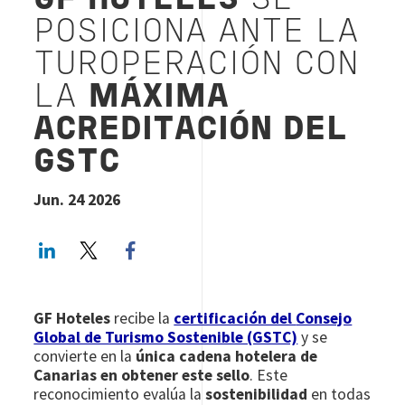
GF HOTELES
SE
POSICIONA ANTE LA
TUROPERACIÓN CON
LA
MÁXIMA
ACREDITACIÓN DEL
GSTC
Jun. 24 2026
LinkedIn
Twitter
Facebook share
GF Hoteles
recibe la
certificación del
Consejo
Global de Turismo Sostenible (GSTC)
y se
convierte en la
única cadena hotelera de
Canarias en obtener este sello
. Este
reconocimiento evalúa la
sostenibilidad
en todas