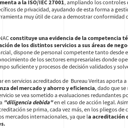
menta a la ISO/IEC 27001
, ampliando los controles 
ecíficos de privacidad, ayudando de esta forma a gest
erramienta muy útil de cara a demostrar conformidad 
ENAC
constituye una evidencia de la competencia téc
ación de los distintos servicios a sus áreas de nego
rcial, dispone de personal competente tanto desde el
onocimiento de los sectores empresariales donde ope
mpo suficiente y procesos de decisión validados y solv
r en servicios acreditados de Bureau Veritas aporta a 
nza del mercado y ahorro y eficiencia
, dado que se 
rvicio se vea sometido a evaluaciones redundantes p
la
"diligencia debida"
en el caso de acción legal. Asi
creditación se prima, cada vez más, en los pliegos de 
s mercados internacionales, ya que l
a acreditación 
es.