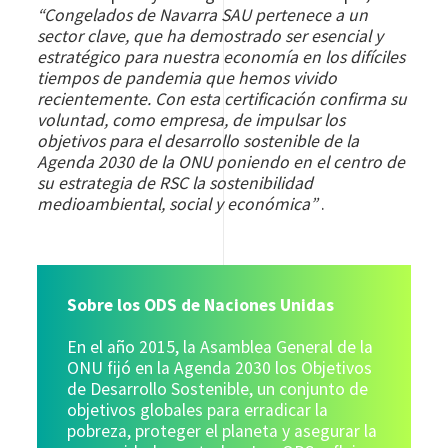
“Congelados de Navarra SAU pertenece a un
sector clave, que ha demostrado ser esencial y
estratégico para nuestra economía en los difíciles
tiempos de pandemia que hemos vivido
recientemente. Con esta certificación confirma su
voluntad, como empresa, de impulsar los
objetivos para el desarrollo sostenible de la
Agenda 2030 de la ONU poniendo en el centro de
su estrategia de RSC la sostenibilidad
medioambiental, social y económica”
.
Sobre los ODS de Naciones Unidas
En el año 2015, la Asamblea General de la
ONU fijó en la Agenda 2030 los Objetivos
de Desarrollo Sostenible, un conjunto de
objetivos globales para erradicar la
pobreza, proteger el planeta y asegurar la