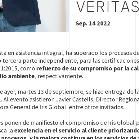
VERITA
Sep. 14 2022
ista en asistencia integral, ha superado los procesos 
 tercera parte independiente, para las certificacione
01:2015, como
refuerzo de su compromiso por la calid
dio ambiente
, respectivamente.
e ayer, martes 13 de septiembre, se hizo entrega de la
l. Al evento asistieron Javier Castells, Director Region
ora General de Iris Global, entre otros invitados.
es ponen de manifiesto el compromiso de Iris Global 
sca la
excelencia en el servicio al cliente priorizando 
 procesos, y la mejora continua en los servicios de 