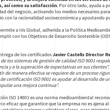
s, así como su satisfacción
. Por otro lado, ayuda a 
dad del negocio, activando los medios necesarios para 
ibrio con la racionalidad socioeconómica y apostando p
ermite a Iris Global, adherida a la Política Medioambi
mplir con los Objetivos de Desarrollo Sostenible (OD
ntrega de los certificados
Javier Castells Director R
n de los sistemas de gestión de calidad ISO 9001 respald
cia y a la superación de expectativas en sus clientes”. 
tir de manera efectiva se requiere de un proceso riguro
 de certificación ISO 9001 es ayudar al desarrollo de u
mpulse una mejora continua”.
cación ISO 14001 es una norma medioambiental reconoci
co eficaz que garantice que la empresa no es ajena 
 y establece acciones y objetivos claros, para minimiza