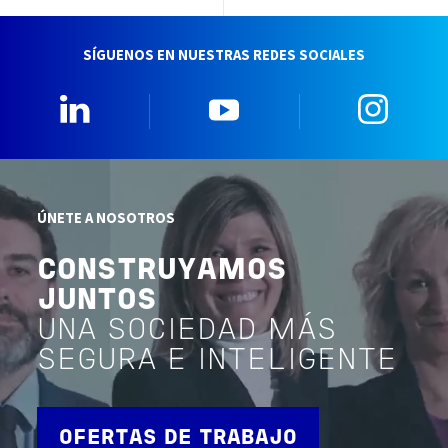
SÍGUENOS EN NUESTRAS REDES SOCIALES
Linkedin
YouTube
Insta
ÚNETE A NOSOTROS
CONSTRUYAMOS
JUNTOS
UNA SOCIEDAD MÁS
SEGURA E INTELIGENTE
OFERTAS DE TRABAJO