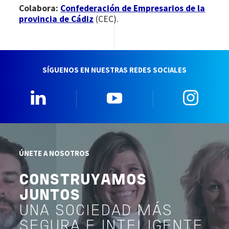
Colabora:
Confederación de Empresarios de la
provincia de Cádiz
(CEC).
SÍGUENOS EN NUESTRAS REDES SOCIALES
Linkedin
YouTube
Insta
ÚNETE A NOSOTROS
CONSTRUYAMOS
JUNTOS
UNA SOCIEDAD MÁS
SEGURA E INTELIGENTE