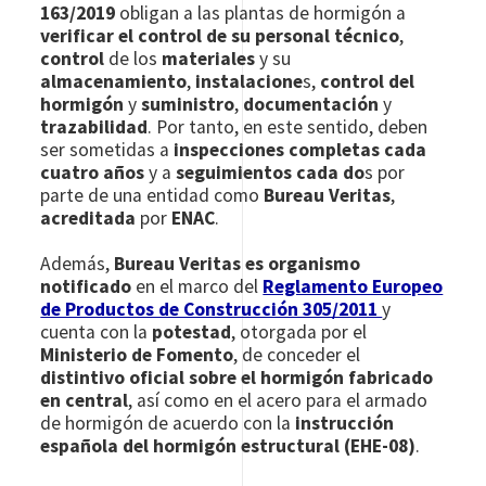
163/2019
obligan a las plantas de hormigón a
verificar el control de su personal técnico
,
control
de los
materiales
y su
almacenamiento
,
instalacione
s,
control del
hormigón
y
suministro
,
documentación
y
trazabilidad
. Por tanto, en este sentido, deben
ser sometidas a
inspecciones completas cada
cuatro años
y a
seguimientos cada do
s por
parte de una entidad como
Bureau Veritas
,
acreditada
por
ENAC
.
Además,
Bureau Veritas es organismo
notificado
en el marco del
Reglamento Europeo
de Productos de Construcción 305/2011
y
cuenta con la
potestad
, otorgada por el
Ministerio de Fomento
, de conceder el
distintivo oficial sobre el hormigón fabricado
en central
, así como en el acero para el armado
de hormigón de acuerdo con la
instrucción
española del hormigón estructural (EHE-08)
.