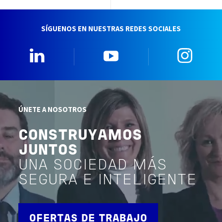
SÍGUENOS EN NUESTRAS REDES SOCIALES
Linkedin
YouTube
Insta
ÚNETE A NOSOTROS
CONSTRUYAMOS
JUNTOS
UNA SOCIEDAD MÁS
SEGURA E INTELIGENTE
OFERTAS DE TRABAJO