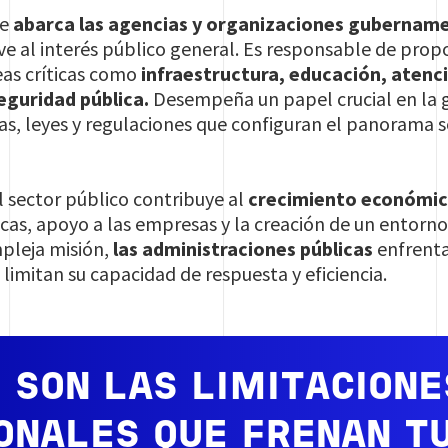
ue
abarca las agencias y organizaciones gubernam
rve al interés público general. Es responsable de propo
eas críticas como
infraestructura, educación, aten
seguridad pública.
Desempeña un papel crucial en la g
s, leyes y regulaciones que configuran el panorama s
 sector público contribuye al
crecimiento económico
icas, apoyo a las empresas y la creación de un entorn
mpleja misión,
las administraciones públicas
enfrenta
limitan su capacidad de respuesta y eficiencia.
 SON LAS LIMITACIONE
ONALES QUE FRENAN T