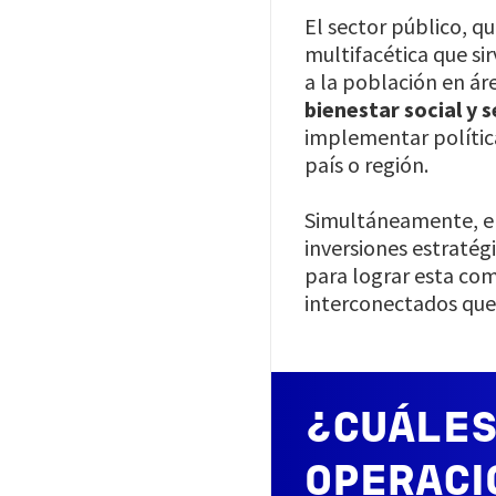
El sector público, q
multifacética que si
a la población en ár
bienestar social y 
implementar política
país o región.
Simultáneamente, el
inversiones estratég
para lograr esta co
interconectados que 
¿CUÁLES
OPERACI