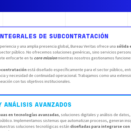
INTEGRALES DE SUBCONTRATACIÓN
periencia y una amplia presencia global, Bureau Veritas ofrece una
sólida 
 sector público. No ofrecemos soluciones genéricas, sino servicios perso
ote enfocarte en tu
core mission
mientras nosotros gestionamos funcione
bcontratación
está diseñado específicamente para el sector público, ent
ncia y necesidad de continuidad operacional. Trabajamos como una extens
eación con tus objetivos institucionales.
Y ANÁLISIS AVANZADOS
nuas en tecnologías avanzadas
, soluciones digitales y análisis de datos,
r público. Implementamos sistemas que automatizan procesos, generan ins
Nuestras soluciones tecnológicas están
diseñadas para integrarse con