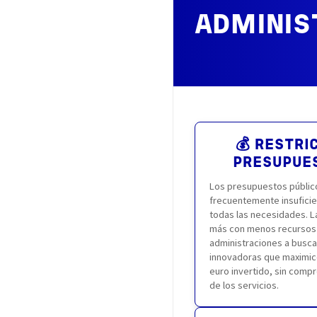
ADMINIS
💰 RESTRI
PRESUPUE
Los presupuestos público
frecuentemente insuficie
todas las necesidades. L
más con menos recursos o
administraciones a busca
innovadoras que maximice
euro invertido, sin comp
de los servicios.