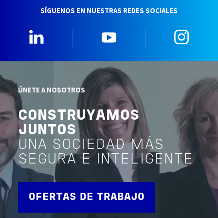
SÍGUENOS EN NUESTRAS REDES SOCIALES
Linkedin
YouTube
Insta
ÚNETE A NOSOTROS
CONSTRUYAMOS
JUNTOS
UNA SOCIEDAD MÁS
SEGURA E INTELIGENTE
OFERTAS DE TRABAJO